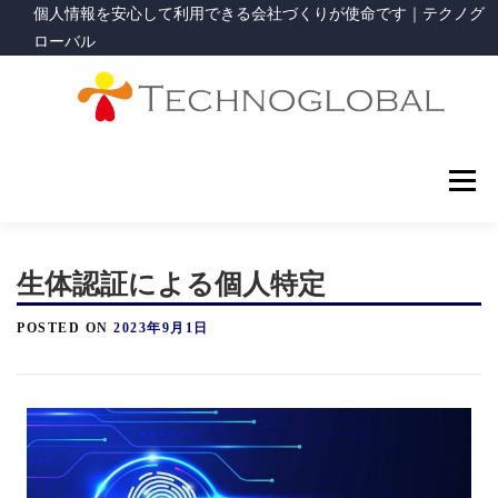
Skip
個人情報を安心して利用できる会社づくりが使命です｜テクノグ
to
ローバル
content
Menu
お知らせ
お役立ちコラム
プレスリリース
生体認証による個人特定
POSTED ON
2023年9月1日
製品情報
会社案内
会社沿革
プライバシーポリシー
ENGLISH