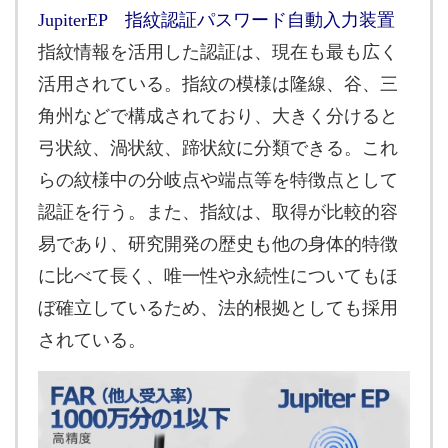
JupiterEP 指紋認証パスワード自動入力装置
指紋情報を活用した認証は、現在も最も広く
活用されている。指紋の模様は隆線、谷、三
角州などで構成されており、大きく分けると
弓状紋、渦状紋、蹄状紋に分類できる。これ
らの紋様中の分岐点や端点等を特徴点として
認証を行う。また、指紋は、取得が比較的容
易であり、研究開発の歴史も他の身体的特徴
に比べて長く、唯一性や永続性についてもほ
ぼ確立しているため、法的根拠としても採用
されている。